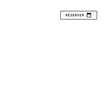
date_range
RÉSERVER