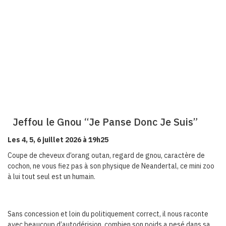
Jeffou le Gnou “Je Panse Donc Je Suis”
Les 4, 5, 6 juillet 2026 à 19h25
Coupe de cheveux d’orang outan, regard de gnou, caractère de
cochon, ne vous fiez pas à son physique de Neandertal, ce mini zoo
à lui tout seul est un humain.
Sans concession et loin du politiquement correct, il nous raconte
avec beaucoup d’autodérision, combien son poids a pesé dans sa