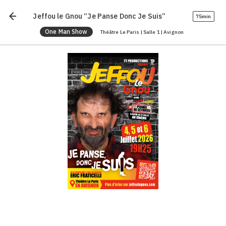
arrow_back
Jeffou le Gnou “Je Panse Donc Je Suis”
75min
One Man Show
Théâtre Le Paris | Salle 1 | Avignon